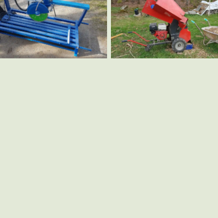
Steinsäge
Häcksler