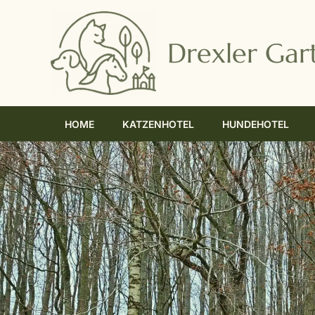
Zum
Inhalt
Drexler Gar
springen
HOME
KATZENHOTEL
HUNDEHOTEL