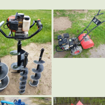
Gartenfräse
Erdbohrer